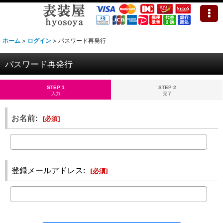
ホーム
>
ログイン
>
パスワード再発行
パスワード再発行
STEP 1
STEP 2
入力
完了
お名前
:
[
必須
]
登録メールアドレス
:
[
必須
]