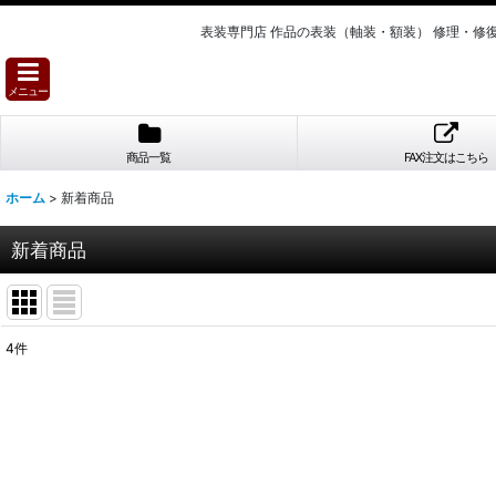
表装専門店 作品の表装（軸装・額装） 修
メニュー
商品一覧
FAX注文はこちら
ホーム
>
新着商品
新着商品
4
件
表示数
:
並び順
: