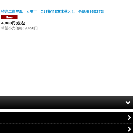
特注二曲屏風 ヒモ丁 こげ茶11S友木落とし 色紙用
[
60273
]
4,980
円
(税込)
希望小売価格
:
9,450
円