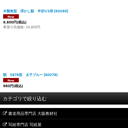
木製角型 浮かし額 半切1/3用
[
60280
]
9,800
円
(税込)
希望小売価格
:
24,800
円
額 5878型 太子ブルー
[
60278
]
980
円
(税込)
カテゴリで絞り込む
書道用品専門店 大阪教材社
軸装の種類
写経専門店 写経屋