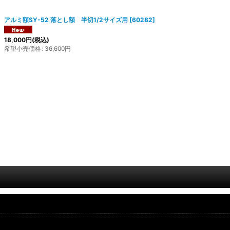
アルミ額SY-52 落とし額 半切1/2サイズ用
[
60282
]
18,000
円
(税込)
希望小売価格
:
36,600
円