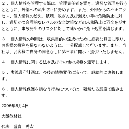
２． 個人情報を管理する際は、管理責任者を置き、適切な管理を行う
とともに、外部への流出防止に努めます。また、外部からの不正アク
セス、個人情報の紛失、破壊、改ざん及び漏えい等の危険防止に対
し、適切かつ合理的なレベルの安全対策などの未然防止に万全を期す
とともに、事故発生のリスクに対して速やかに是正処置を講じます。
３． 個人情報の利用は、収集目的の達成のために必要な範囲に限り、
お客様の権利を損なわないように、十分配慮して行います。また、当
社は、お客様ご自身の同意なしに第三者に開示・提供いたしません。
４． 個人情報に関する法令及びその他の規範を遵守します。
５． 実践遵守計画は、今後の情勢変化に沿って、継続的に改善しま
す。
６． 個人情報保護を損なう行為については、毅然たる態度で臨みま
す。
2006年6月4日
大阪教材社
代表 盛喜 秀宏