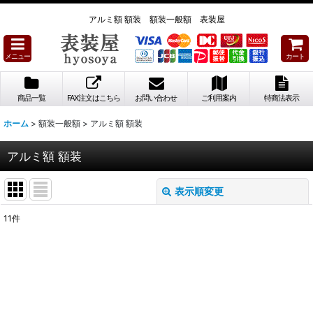
アルミ額 額装 額装一般額 表装屋
メニュー
カート
商品一覧
FAX注文はこちら
お問い合わせ
ご利用案内
特商法表示
ホーム
>
額装一般額
>
アルミ額 額装
アルミ額 額装
表示順変更
閉じる
11
件
表示数
:
並び順
:
絞り込む