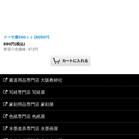
ドーサ液500ｃｃ
[
60507
]
890
円
(税込)
希望小売価格
:
972
円
書道用品専門店 大阪教材社
写経専門店 写経屋
篆刻用品専門店 篆刻屋
色紙専門店 色紙屋
水墨道具専門店 水墨画屋