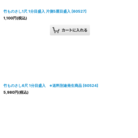
竹ものさし1尺 1分目盛入 片側5厘目盛入
[
60527
]
1,100
円
(税込)
竹ものさし6尺 1分目盛入 ※送料別途発生商品
[
60524
]
5,980
円
(税込)