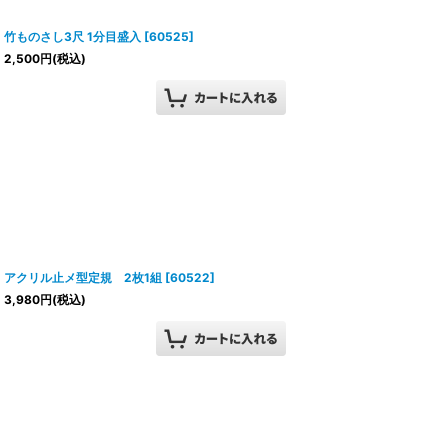
竹ものさし3尺 1分目盛入
[
60525
]
2,500
円
(税込)
アクリル止メ型定規 2枚1組
[
60522
]
3,980
円
(税込)