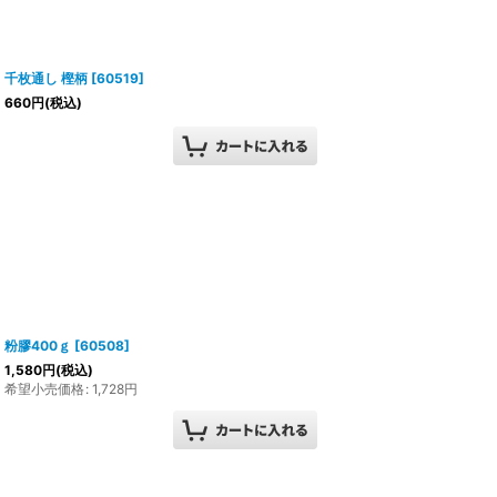
千枚通し 樫柄
[
60519
]
660
円
(税込)
粉膠400ｇ
[
60508
]
1,580
円
(税込)
希望小売価格
:
1,728
円