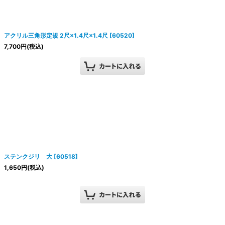
アクリル三角形定規 2尺×1.4尺×1.4尺
[
60520
]
7,700
円
(税込)
ステンクジリ 大
[
60518
]
1,650
円
(税込)