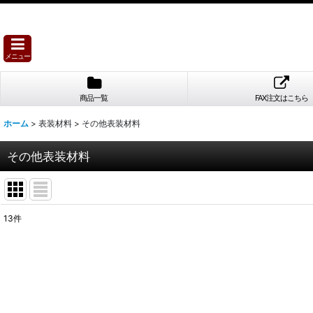
メニュー
商品一覧
FAX注文はこちら
ホーム
>
表装材料
>
その他表装材料
その他表装材料
13
件
表示数
:
並び順
: