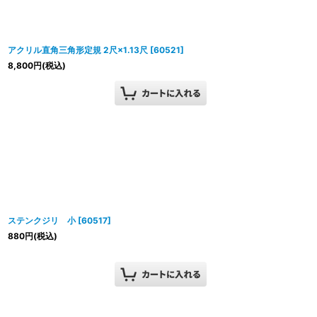
アクリル直角三角形定規 2尺×1.13尺
[
60521
]
8,800
円
(税込)
ステンクジリ 小
[
60517
]
880
円
(税込)