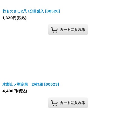
竹ものさし2尺 1分目盛入
[
60526
]
1,320
円
(税込)
木製止メ型定規 2枚1組
[
60523
]
4,400
円
(税込)