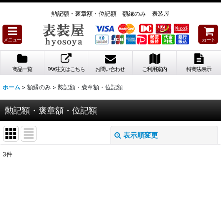
勲記額・褒章額・位記額 額縁のみ 表装屋
メニュー
カート
商品一覧
FAX注文はこちら
お問い合わせ
ご利用案内
特商法表示
ホーム
>
額縁のみ
>
勲記額・褒章額・位記額
勲記額・褒章額・位記額
表示順変更
閉じる
3
件
表示数
:
並び順
:
絞り込む