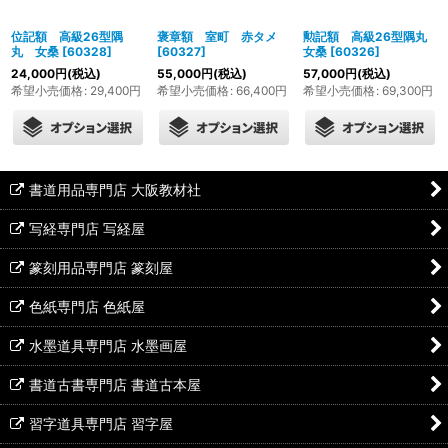
位記額 高級26型隅
褒章額 室町 赤タメ
勲記額 高級26型隅丸
丸 女桑
[
60328
]
[
60327
]
女桑
[
60326
]
24,000
円
(税込)
55,000
円
(税込)
57,000
円
(税込)
希望小売価格
:
29,400
円
希望小売価格
:
66,400
円
希望小売価格
:
69,300
円
書道用品専門店 大阪教材社
写経専門店 写経屋
篆刻用品専門店 篆刻屋
色紙専門店 色紙屋
水墨道具専門店 水墨画屋
書道古書専門店 書道古本屋
習字道具専門店 習字屋