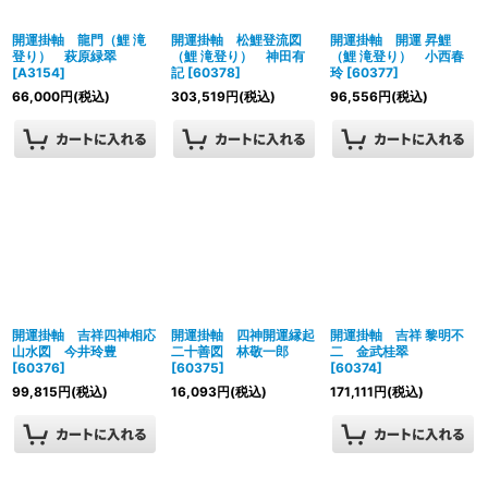
開運掛軸 龍門（鯉 滝
開運掛軸 松鯉登流図
開運掛軸 開運 昇鯉
登り） 萩原緑翠
（鯉 滝登り） 神田有
（鯉 滝登り） 小西春
[
A3154
]
記
[
60378
]
玲
[
60377
]
66,000
円
(税込)
303,519
円
(税込)
96,556
円
(税込)
開運掛軸 吉祥四神相応
開運掛軸 四神開運縁起
開運掛軸 吉祥 黎明不
山水図 今井玲豊
二十善図 林敬一郎
二 金武桂翠
[
60376
]
[
60375
]
[
60374
]
99,815
円
(税込)
16,093
円
(税込)
171,111
円
(税込)