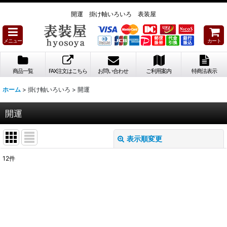
開運 掛け軸いろいろ 表装屋
メニュー
カート
商品一覧
FAX注文はこちら
お問い合わせ
ご利用案内
特商法表示
ホーム
>
掛け軸いろいろ
>
開運
開運
表示順変更
閉じる
12
件
表示数
:
並び順
:
絞り込む