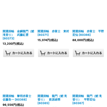
開運掛軸 金鱗龍門（鯉
開運掛軸 赤富士 東村
開運掛軸 赤富士 平野
滝登り） 武藤紅雲
[
60371
]
宏仙
[
60366
]
[
60373
]
15,074
円
(税込)
88,000
円
(税込)
13,200
円
(税込)
開運掛軸 黎明赤富士
開運掛軸 龍門（鯉 滝
開運掛軸 龍門（鯉 滝
佐藤良一
[
60368
]
登り） 萩原緑翠
登り） 平野宏仙
[
60365
]
[
60367
]
96,556
円
(税込)