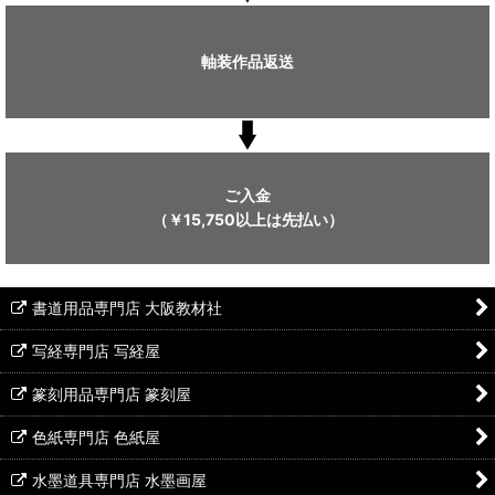
軸装作品返送
ご入金
（￥15,750以上は先払い）
書道用品専門店 大阪教材社
写経専門店 写経屋
篆刻用品専門店 篆刻屋
色紙専門店 色紙屋
水墨道具専門店 水墨画屋