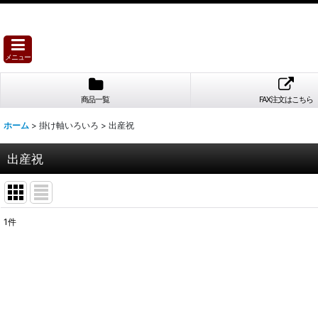
メニュー
商品一覧
FAX注文はこちら
ホーム
>
掛け軸いろいろ
>
出産祝
出産祝
1
件
表示数
:
並び順
: