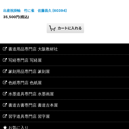
出産祝掛軸 竹に雀 佐藤昌久
[
60394
]
35,500
円
(税込)
書道用品専門店 大阪教材社
写経専門店 写経屋
篆刻用品専門店 篆刻屋
色紙専門店 色紙屋
水墨道具専門店 水墨画屋
書道古書専門店 書道古本屋
習字道具専門店 習字屋
お気に入り