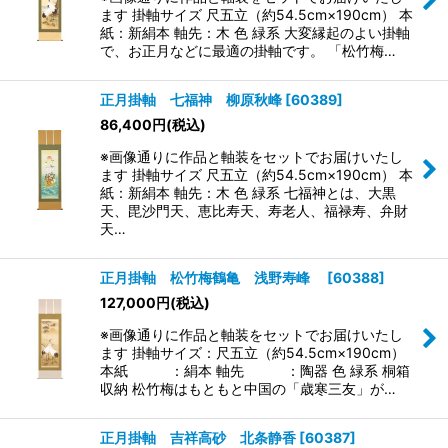
ます 掛軸サイズ 尺五立（約54.5cm×190cm） 本
紙：新絹本 軸先：木 色 緑系 大変縁起のよい掛軸
で、お正月などに最適の掛軸です。 「松竹梅…
正月掛軸 七福神 柳原秋峰
[
60389
]
86,400
円
(税込)
※画像通りに作品と軸装をセットでお届けいたし
ます 掛軸サイズ 尺五立（約54.5cm×190cm） 本
紙：新絹本 軸先：木 色 緑系 七福神とは、大黒
天、毘沙門天、恵比寿天、寿老人、福禄寿、弁財
天…
正月掛軸 松竹梅鶴亀 浅野寿峰
[
60388
]
127,000
円
(税込)
※画像通りに作品と軸装をセットでお届けいたし
ます 掛軸サイズ：尺五立（約54.5cm×190cm）
本紙 ：絹本 軸先 ：陶器 色 緑系 桐箱
収納 松竹梅はもともと中国の「歳寒三友」が…
正月掛軸 吉祥高砂 北条静香
[
60387
]