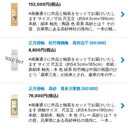
152,000
円
(税込)
※画像通りに作品と軸装をセットでお届けいたし
ます サイズ／寸法 尺五立（約54.5cm×190cm）
本紙：絹本 軸先：陶器 色 茶系 高砂とは？ その
昔、兵庫県にある高砂神社の境内に、一本の根…
正月掛軸 松竹梅鶴亀 高村志千
[
60386
]
8,800
円
(税込)
※画像通りに作品と軸装をセットでお届けいたし
ます サイズ 尺五立（約54.5cm×185cm） 本紙：
新絹本 軸先：木 色 緑系 松竹梅は中国の画題のひ
とつ「歳寒三友」が由来とされ、厳寒の冬の中…
正月掛軸 高砂 喜多川東観
[
60385
]
76,000
円
(税込)
※画像通りに作品と軸装をセットでお届けいたし
ます 掛軸サイズ 尺五立（約54.5cm×190cm）
本紙：新絹本、軸先：木 色 グレー 高砂とは？ そ
の昔、兵庫県にある高砂神社の境内に、一本…