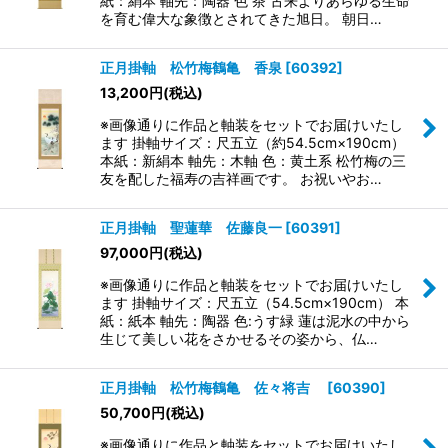
紙：絹本 軸先：陶器 色 茶 古来よりあらゆる生命
を育む偉大な象徴とされてきた旭日。 朝日…
正月掛軸 松竹梅鶴亀 香泉
[
60392
]
13,200
円
(税込)
※画像通りに作品と軸装をセットでお届けいたし
ます 掛軸サイズ：尺五立（約54.5cm×190cm）
本紙：新絹本 軸先：木軸 色：黄土系 松竹梅の三
友を配した福寿の吉祥画です。 お祝いやお…
正月掛軸 聖蓮華 佐藤良一
[
60391
]
97,000
円
(税込)
※画像通りに作品と軸装をセットでお届けいたし
ます 掛軸サイズ：尺五立（54.5cm×190cm） 本
紙：紙本 軸先：陶器 色:うす緑 蓮は泥水の中から
生じて美しい花をさかせるその姿から、仏…
正月掛軸 松竹梅鶴亀 佐々将吉
[
60390
]
50,700
円
(税込)
※画像通りに作品と軸装をセットでお届けいたし