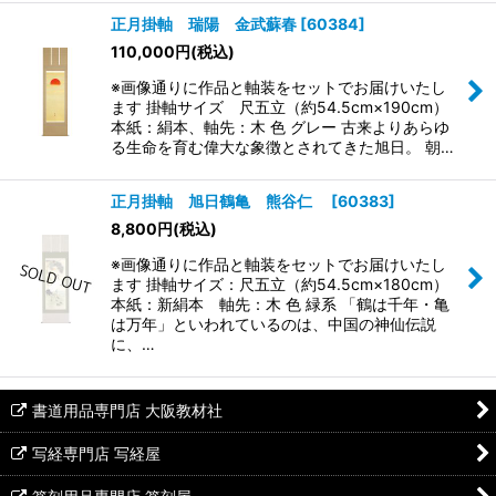
正月掛軸 瑞陽 金武蘇春
[
60384
]
110,000
円
(税込)
※画像通りに作品と軸装をセットでお届けいたし
ます 掛軸サイズ 尺五立（約54.5cm×190cm）
本紙：絹本、軸先：木 色 グレー 古来よりあらゆ
る生命を育む偉大な象徴とされてきた旭日。 朝…
正月掛軸 旭日鶴亀 熊谷仁
[
60383
]
8,800
円
(税込)
※画像通りに作品と軸装をセットでお届けいたし
ます 掛軸サイズ：尺五立（約54.5cm×180cm）
本紙：新絹本 軸先：木 色 緑系 「鶴は千年・亀
は万年」といわれているのは、中国の神仙伝説
に、…
書道用品専門店 大阪教材社
写経専門店 写経屋