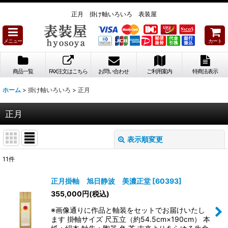
正月 掛け軸いろいろ 表装屋
メニュー
カート
商品一覧
FAX注文はこちら
お問い合わせ
ご利用案内
特商法表示
ホーム
>
掛け軸いろいろ
>
正月
正月
表示順変更
閉じる
11
件
表示数
:
正月掛軸 旭日静波 美濃正堂
[
60393
]
355,000
円
(税込)
並び順
:
※画像通りに作品と軸装をセットでお届けいたし
ます 掛軸サイズ 尺五立（約54.5cm×190cm） 本
絞り込む