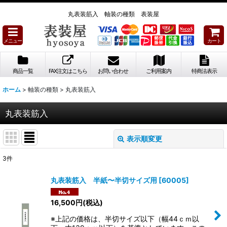
丸表装筋入 軸装の種類 表装屋
メニュー
カート
商品一覧
FAX注文はこちら
お問い合わせ
ご利用案内
特商法表示
ホーム
>
軸装の種類
>
丸表装筋入
丸表装筋入
表示順変更
閉じる
3
件
表示数
:
丸表装筋入 半紙〜半切サイズ用
[
60005
]
並び順
:
16,500
円
(税込)
※上記の価格は、半切サイズ以下（幅44ｃｍ以
絞り込む