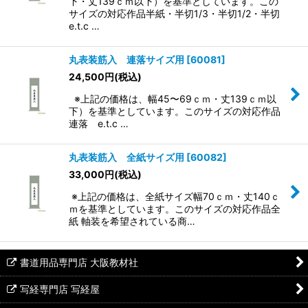
下・丈139ｃｍ以下）を基準としています。この
サイズの対応作品半紙・半切1/3・半切1/2・半切
e.t.c …
丸表装筋入 連落サイズ用
[
60081
]
24,500
円
(税込)
※上記の価格は、幅45〜69ｃｍ・丈139ｃｍ以
下）を基準としています。このサイズの対応作品
連落 e.t.c …
丸表装筋入 全紙サイズ用
[
60082
]
33,000
円
(税込)
※上記の価格は、全紙サイズ幅70ｃｍ・丈140ｃ
ｍを基準としています。このサイズの対応作品全
紙 軸装を希望されている商…
書道用品専門店 大阪教材社
写経専門店 写経屋