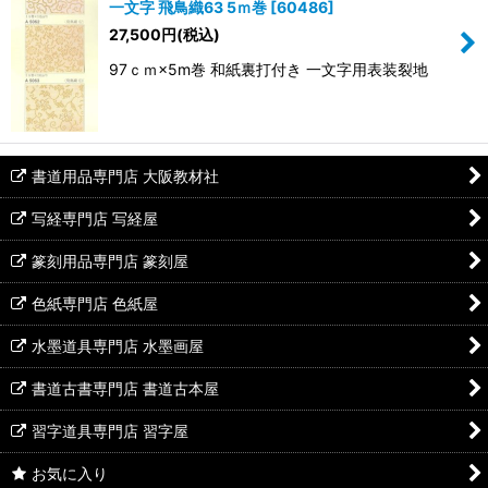
一文字 飛鳥織63 5ｍ巻
[
60486
]
27,500
円
(税込)
97ｃｍ×5m巻 和紙裏打付き 一文字用表装裂地
書道用品専門店 大阪教材社
写経専門店 写経屋
篆刻用品専門店 篆刻屋
色紙専門店 色紙屋
水墨道具専門店 水墨画屋
書道古書専門店 書道古本屋
習字道具専門店 習字屋
お気に入り