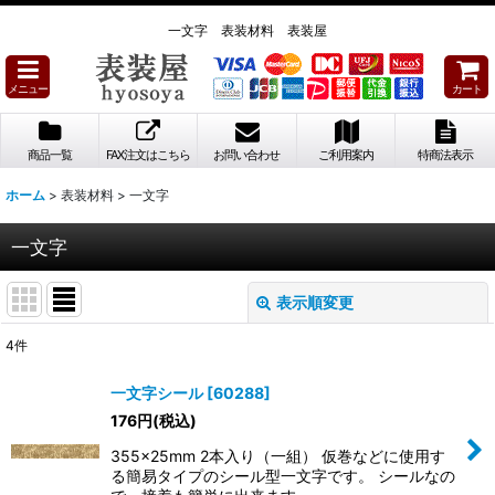
一文字 表装材料 表装屋
メニュー
カート
商品一覧
FAX注文はこちら
お問い合わせ
ご利用案内
特商法表示
ホーム
>
表装材料
>
一文字
一文字
表示順変更
閉じる
4
件
表示数
:
一文字シール
[
60288
]
176
円
(税込)
並び順
:
355×25mm 2本入り（一組） 仮巻などに使用す
る簡易タイプのシール型一文字です。 シールなの
絞り込む