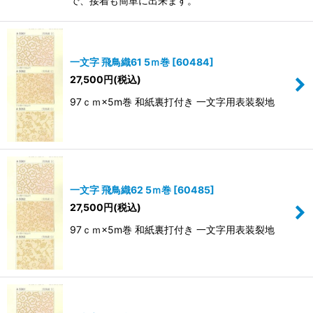
で、接着も簡単に出来ます。
一文字 飛鳥織61 5ｍ巻
[
60484
]
27,500
円
(税込)
97ｃｍ×5m巻 和紙裏打付き 一文字用表装裂地
一文字 飛鳥織62 5ｍ巻
[
60485
]
27,500
円
(税込)
97ｃｍ×5m巻 和紙裏打付き 一文字用表装裂地