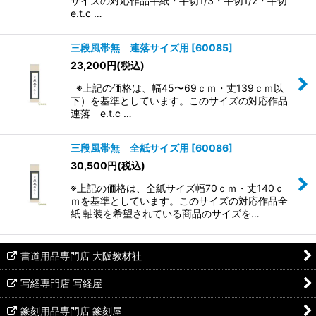
サイズの対応作品半紙・半切1/3・半切1/2・半切
e.t.c …
三段風帯無 連落サイズ用
[
60085
]
23,200
円
(税込)
※上記の価格は、幅45〜69ｃｍ・丈139ｃｍ以
下）を基準としています。このサイズの対応作品
連落 e.t.c …
三段風帯無 全紙サイズ用
[
60086
]
30,500
円
(税込)
※上記の価格は、全紙サイズ幅70ｃｍ・丈140ｃ
ｍを基準としています。このサイズの対応作品全
紙 軸装を希望されている商品のサイズを…
書道用品専門店 大阪教材社
写経専門店 写経屋
篆刻用品専門店 篆刻屋