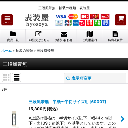
三段風帯無 軸装の種類 表装屋
メニュー
カート
商品一覧
FAX注文はこちら
お問い合わせ
ご利用案内
特商法表示
ホーム
>
軸装の種類
>
三段風帯無
三段風帯無
表示順変更
閉じる
3
件
表示数
:
三段風帯無 半紙〜半切サイズ用
[
60007
]
15,300
円
(税込)
並び順
:
※上記の価格は、半切サイズ以下（幅44ｃｍ以
下・丈139ｃｍ以下）を基準としています。この
絞り込む