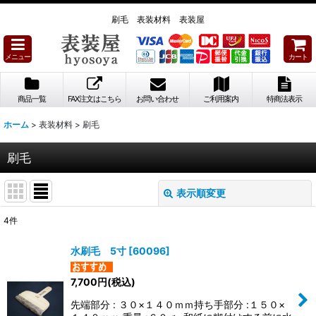
刷毛 表装材料 表装屋
メニュー
カート
商品一覧
FAX注文はこちら
お問い合わせ
ご利用案内
特商法表示
ホーム
>
表装材料
>
刷毛
刷毛
表示順変更
閉じる
4
件
表示数
:
水刷毛 5寸
[
60096
]
並び順
:
7,700
円
(税込)
先端部分 : ３０×１４０ｍｍ持ち手部分 :１５０×
絞り込む