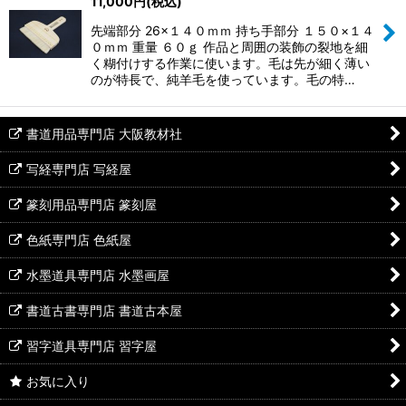
11,000
円
(税込)
先端部分 26×１４０ｍｍ 持ち手部分 １５０×１４
０ｍｍ 重量 ６０ｇ 作品と周囲の装飾の裂地を細
く糊付けする作業に使います。毛は先が細く薄い
のが特長で、純羊毛を使っています。毛の特…
書道用品専門店 大阪教材社
写経専門店 写経屋
篆刻用品専門店 篆刻屋
色紙専門店 色紙屋
水墨道具専門店 水墨画屋
書道古書専門店 書道古本屋
習字道具専門店 習字屋
お気に入り