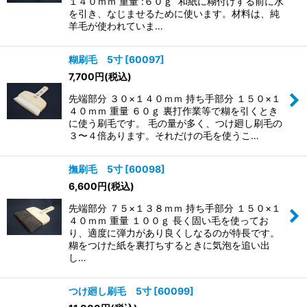
１４０ｍｍ 重量 :６０ｇ 和紙に糊付けする前に水
を引き、なじませるために使います。材料は、純
羊毛が使われていま…
糊刷毛 5寸
[
60097
]
7,700
円
(税込)
先端部分 ３０×１４０ｍｍ 持ち手部分 １５０×１
４０ｍｍ 重量 ６０ｇ 裏打作業等で糊を引くとき
に使う刷毛です。 毛の量が多く、つけ廻し刷毛の
３〜４倍あります。それだけの毛を使うこ…
撫刷毛 5寸
[
60098
]
6,600
円
(税込)
先端部分 ７５×１３８ｍｍ 持ち手部分 １５０×１
４０ｍｍ 重量 １００ｇ 長く固い毛を使ってお
り、適度に弾力があり良くしなるのが特長です。
糊をつけた紙を裏打ちするときに気泡を追い出
し…
つけ廻し刷毛 5寸
[
60099
]