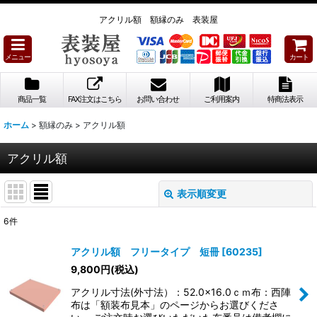
アクリル額 額縁のみ 表装屋
メニュー
カート
商品一覧
FAX注文はこちら
お問い合わせ
ご利用案内
特商法表示
ホーム
>
額縁のみ
>
アクリル額
アクリル額
表示順変更
閉じる
6
件
表示数
:
アクリル額 フリータイプ 短冊
[
60235
]
9,800
円
(税込)
並び順
:
アクリル寸法(外寸法）：52.0×16.0ｃｍ布：西陣
布は「額装布見本」のページからお選びくださ
絞り込む