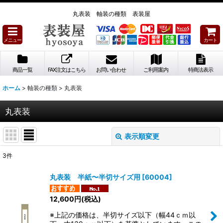
丸表装 軸装の種類 表装屋
メニュー
カート
商品一覧
FAX注文はこちら
お問い合わせ
ご利用案内
特商法表示
ホーム
>
軸装の種類
>
丸表装
丸表装
表示順変更
閉じる
3
件
表示数
:
丸表装 半紙〜半切サイズ用
[
60004
]
並び順
:
12,600
円
(税込)
※上記の価格は、半切サイズ以下（幅44ｃｍ以
絞り込む