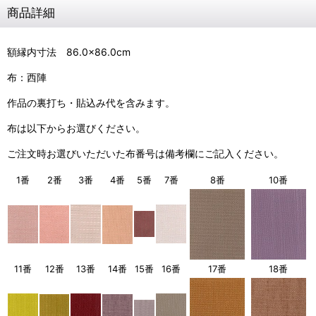
商品詳細
額縁内寸法 86.0×86.0cm
布：西陣
作品の裏打ち・貼込み代を含みます。
布は以下からお選びください。
ご注文時お選びいただいた布番号は備考欄にご記入ください。
1番
2番
3番
4番
5番
7番
8番
10番
11番
12番
13番
14番
15番
16番
17番
18番