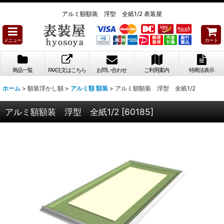
アルミ額額装 浮型 全紙1/2 表装屋
メニュー
カート
商品一覧
FAX注文はこちら
お問い合わせ
ご利用案内
特商法表示
ホーム
>
額装浮かし額
>
アルミ額 額装
>
アルミ額額装 浮型 全紙1/2
アルミ額額装 浮型 全紙1/2
[
60185
]