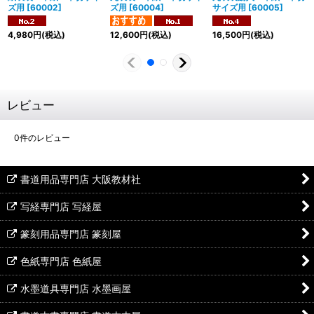
ズ用
[
60002
]
ズ用
[
60004
]
サイズ用
[
60005
]
4,980
円
(税込)
12,600
円
(税込)
16,500
円
(税込)
レビュー
0
件のレビュー
書道用品専門店 大阪教材社
写経専門店 写経屋
篆刻用品専門店 篆刻屋
色紙専門店 色紙屋
水墨道具専門店 水墨画屋