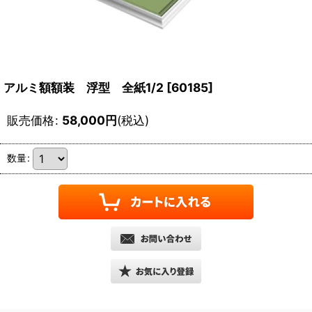
アルミ額額装 浮型 全紙1/2
[
60185
]
販売価格
:
58,000
円
(税込)
数量
: