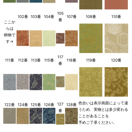
105
102番
103番
104番
107番
108番
110番
番
ここか
らは
柄物で
す→
117
111番
112番
113番
115番
118番
119番
120番
番
色合いは表示画面によって違
127
122番
125番
126番
128番
124番
うため、実物とは多少変わる
番
ことがあることを
予めご了承ください。