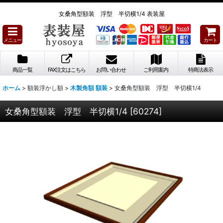
女桑角型額装 浮型 半切横1/4 表装屋
メニュー
カート
商品一覧
FAX注文はこちら
お問い合わせ
ご利用案内
特商法表示
ホーム
>
額装浮かし額
>
木製角額 額装
>
女桑角型額装 浮型 半切横1/4
女桑角型額装 浮型 半切横1/4
[
60274
]