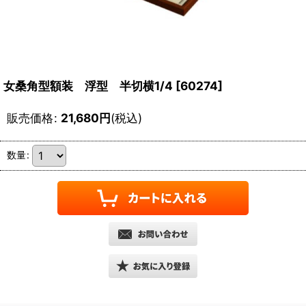
女桑角型額装 浮型 半切横1/4
[
60274
]
販売価格
:
21,680
円
(税込)
数量
: