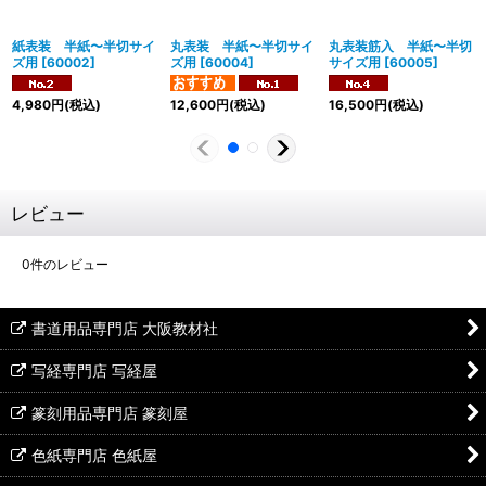
紙表装 半紙〜半切サイ
丸表装 半紙〜半切サイ
丸表装筋入 半紙〜半切
ズ用
[
60002
]
ズ用
[
60004
]
サイズ用
[
60005
]
4,980
円
(税込)
12,600
円
(税込)
16,500
円
(税込)
レビュー
0
件のレビュー
書道用品専門店 大阪教材社
写経専門店 写経屋
篆刻用品専門店 篆刻屋
色紙専門店 色紙屋