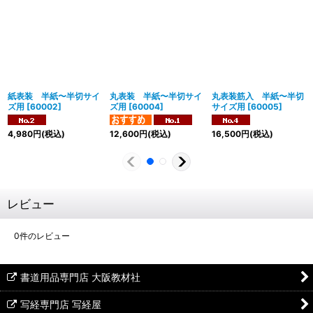
紙表装 半紙〜半切サイ
丸表装 半紙〜半切サイ
丸表装筋入 半紙〜半切
ズ用
[
60002
]
ズ用
[
60004
]
サイズ用
[
60005
]
4,980
円
(税込)
12,600
円
(税込)
16,500
円
(税込)
レビュー
0
件のレビュー
書道用品専門店 大阪教材社
写経専門店 写経屋