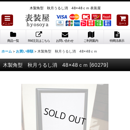
木製角型 秋月うるし消 48×48ｃｍ 表装屋
メニュー
カート
商品一覧
FAX注文はこちら
お問い合わせ
ご利用案内
特商法表示
ホーム
>
お買い得額
>
木製角型 秋月うるし消 48×48ｃｍ
木製角型 秋月うるし消 48×48ｃｍ
[
60279
]