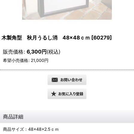
木製角型 秋月うるし消 48×48ｃｍ
[
60279
]
販売価格
:
6,300
円
(税込)
希望小売価格
:
21,000
円
商品詳細
商品サイズ：48×48×2.5ｃｍ