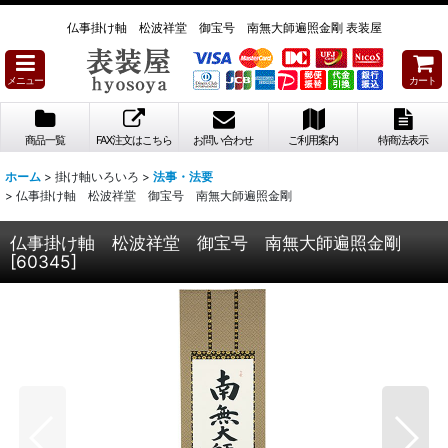
仏事掛け軸 松波祥堂 御宝号 南無大師遍照金剛 表装屋
メニュー
カート
商品一覧
FAX注文はこちら
お問い合わせ
ご利用案内
特商法表示
ホーム
>
掛け軸いろいろ
>
法事・法要
>
仏事掛け軸 松波祥堂 御宝号 南無大師遍照金剛
仏事掛け軸 松波祥堂 御宝号 南無大師遍照金剛
[
60345
]