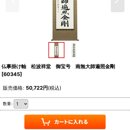
仏事掛け軸 松波祥堂 御宝号 南無大師遍照金剛
[
60345
]
販売価格
:
50,722
円
(税込)
数量
: