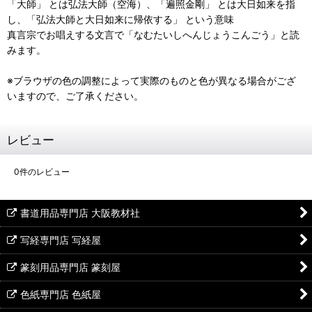
「大師」 とは弘法大師（空海）、「遍照金剛」 とは大日如来を指
し、「弘法大師と大日如来に帰依する」 という意味
真言宗でお唱えする文言で「なむたいしへんじょうこんごう」と読
みます。
※ブラウザの色の調整によって実際のものと色が異なる場合がござ
いますので、ご了承ください。
レビュー
0
件のレビュー
書道用品専門店 大阪教材社
写経専門店 写経屋
篆刻用品専門店 篆刻屋
色紙専門店 色紙屋