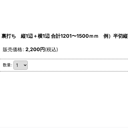
裏打ち 縦1辺＋横1辺 合計1201〜1500ｍｍ 例）半切縦1
販売価格
:
2,200
円
(税込)
数量
: