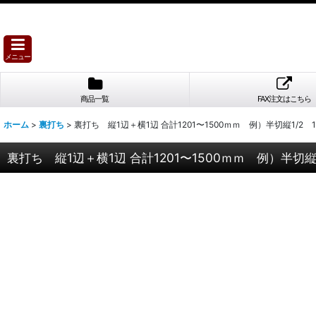
メニュー
商品一覧
FAX注文はこちら
ホーム
>
裏打ち
>
裏打ち 縦1辺＋横1辺 合計1201〜1500ｍｍ 例）半切縦1/2 1
裏打ち 縦1辺＋横1辺 合計1201〜1500ｍｍ 例）半切縦1