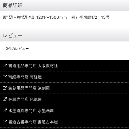
商品詳細
縦1辺＋横1辺 合計1201〜1500ｍｍ 例）半切縦1/2 15号
レビュー
0
件のレビュー
書道用品専門店 大阪教材社
写経専門店 写経屋
篆刻用品専門店 篆刻屋
色紙専門店 色紙屋
水墨道具専門店 水墨画屋
書道古書専門店 書道古本屋