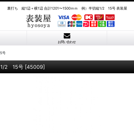
裏打ち 縦1辺＋横1辺 合計1201〜1500ｍｍ 例）半切縦1/2 15号 表装屋
お問い合わせ
5号
/2 15号
[
45009
]