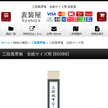
三段風帯無 全紙サイズ用 表装屋
メニュー
カート
商品一覧
FAX注文はこちら
お問い合わせ
ご利用案内
特商法表示
ホーム
>
軸装の種類
>
三段風帯無
>
三段風帯無 全紙サイズ用
三段風帯無 全紙サイズ用
[
60086
]