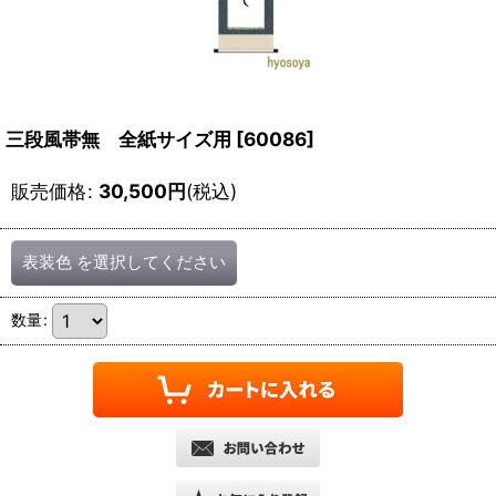
三段風帯無 全紙サイズ用
[
60086
]
販売価格
:
30,500
円
(税込)
表装色
を選択してください
数量
: