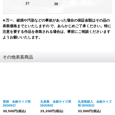
※万一、破損や汚染などの事故があった場合の保証金額はその品の
表装価格までといたしますの で、あらかじめご了承ください。特に
注意を要する作品を表装される場合は、事前にご相談くださいます
ようお願いいたします。
その他表装商品
茶掛 全紙サイズ用
丸表装 全紙サイズ用
丸表装筋入 全紙サイズ
[
60092
]
[
60080
]
用
[
60082
]
30,500
円
(税込)
25,200
円
(税込)
33,000
円
(税込)