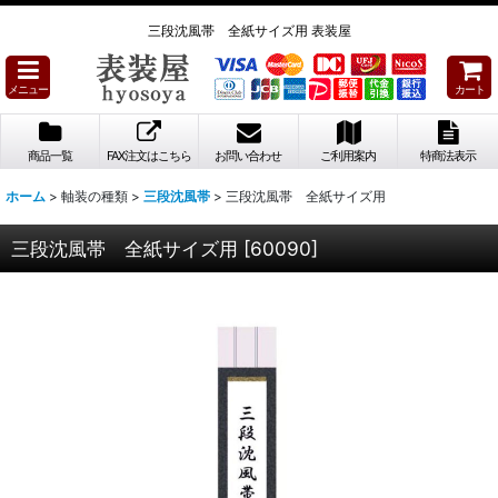
三段沈風帯 全紙サイズ用 表装屋
メニュー
カート
商品一覧
FAX注文はこちら
お問い合わせ
ご利用案内
特商法表示
ホーム
>
軸装の種類
>
三段沈風帯
>
三段沈風帯 全紙サイズ用
三段沈風帯 全紙サイズ用
[
60090
]