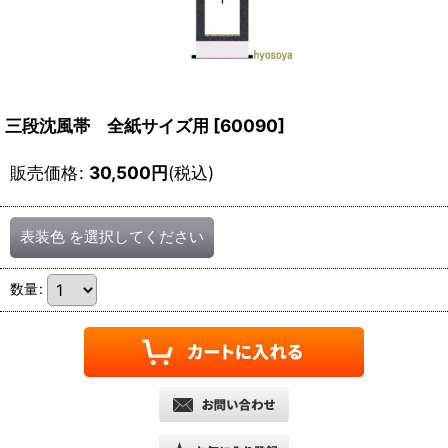
三段沈風帯 全紙サイズ用
[
60090
]
販売価格
:
30,500
円
(税込)
表装色
を選択してください
数量
: