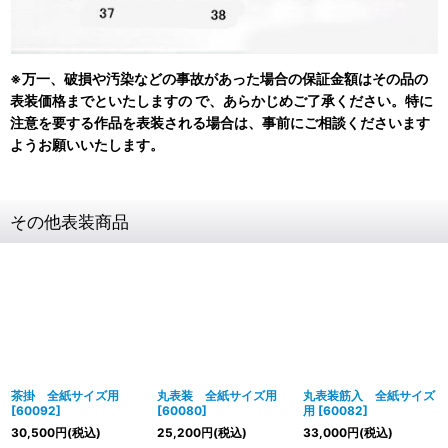
※万一、破損や汚染などの事故があった場合の保証金額はその品の
表装価格までといたしますの で、あらかじめご了承ください。特に
注意を要する作品を表装される場合は、事前にご相談くださいます
ようお願いいたします。
その他表装商品
茶掛 全紙サイズ用
丸表装 全紙サイズ用
丸表装筋入 全紙サイズ
[
60092
]
[
60080
]
用
[
60082
]
30,500
円
(税込)
25,200
円
(税込)
33,000
円
(税込)