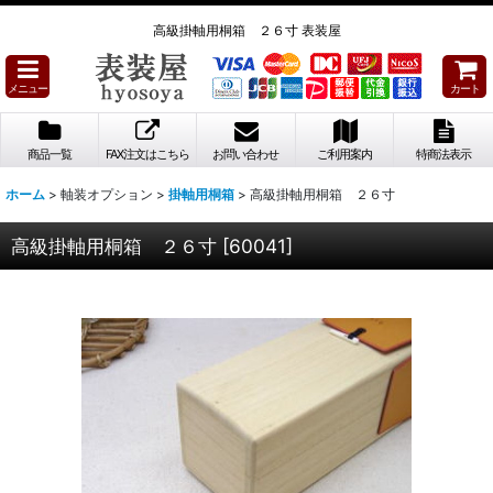
高級掛軸用桐箱 ２６寸 表装屋
メニュー
カート
商品一覧
FAX注文はこちら
お問い合わせ
ご利用案内
特商法表示
ホーム
>
軸装オプション
>
掛軸用桐箱
>
高級掛軸用桐箱 ２６寸
高級掛軸用桐箱 ２６寸
[
60041
]