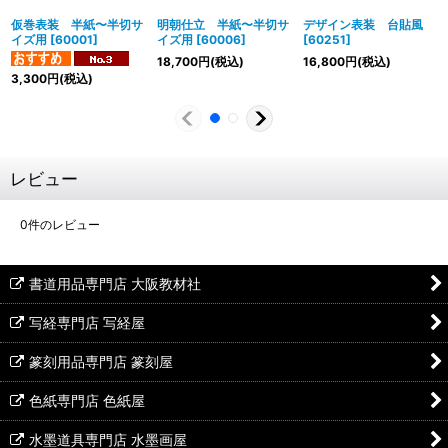
仮巻表装 半紙〜半切サ
明朝仕立 半紙〜半切サ
デザイン表装 台貼風
イズ用
[
60001
]
イズ用
[
60006
]
[
60251
]
18,700
円
(税込)
16,800
円
(税込)
3,300
円
(税込)
レビュー
0
件のレビュー
書道用品専門店 大阪教材社
写経専門店 写経屋
篆刻用品専門店 篆刻屋
色紙専門店 色紙屋
水墨道具専門店 水墨画屋