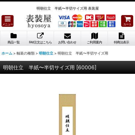
明朝仕立 半紙〜半切サイズ用 表装屋
メニュー
カート
商品一覧
FAX注文はこちら
お問い合わせ
ご利用案内
特商法表示
ホーム
>
軸装の種類
>
明朝仕立
>
明朝仕立 半紙〜半切サイズ用
明朝仕立 半紙〜半切サイズ用
[
60006
]