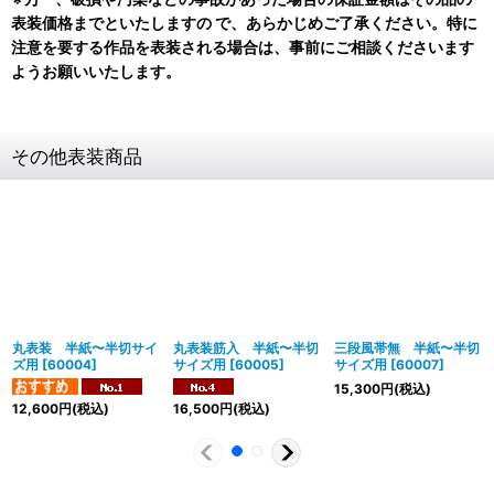
表装価格までといたしますの で、あらかじめご了承ください。特に
注意を要する作品を表装される場合は、事前にご相談くださいます
ようお願いいたします。
その他表装商品
丸表装 半紙〜半切サイ
丸表装筋入 半紙〜半切
三段風帯無 半紙〜半切
ズ用
[
60004
]
サイズ用
[
60005
]
サイズ用
[
60007
]
15,300
円
(税込)
12,600
円
(税込)
16,500
円
(税込)