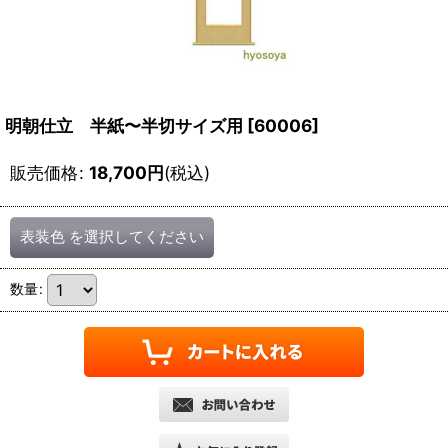
明朝仕立 半紙〜半切サイズ用
[
60006
]
販売価格
:
18,700
円
(税込)
表装色
を選択してください
数量
: