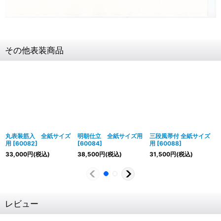
その他表装商品
丸表装筋入 全紙サイズ
明朝仕立 全紙サイズ用
三段風帯付 全紙サイズ
用
[
60082
]
[
60084
]
用
[
60088
]
33,000
円
(税込)
38,500
円
(税込)
31,500
円
(税込)
レビュー