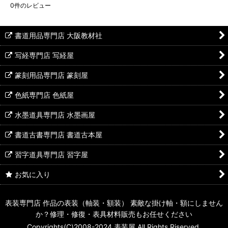
0
件のレビュー
書道用品専門店 大阪教材社
写経専門店 写経屋
篆刻用品専門店 篆刻屋
色紙専門店 色紙屋
水墨道具専門店 水墨画屋
書道古書専門店 書道古本屋
習字道具専門店 習字屋
お気に入り
表装専門店 作品の表装（軸装・額装） 素敵な掛け軸・額にしません
か？修理・修復・表具材料販売もお任せください
Copyrights(C)2008-2024 表装屋 All Rights Riserved.