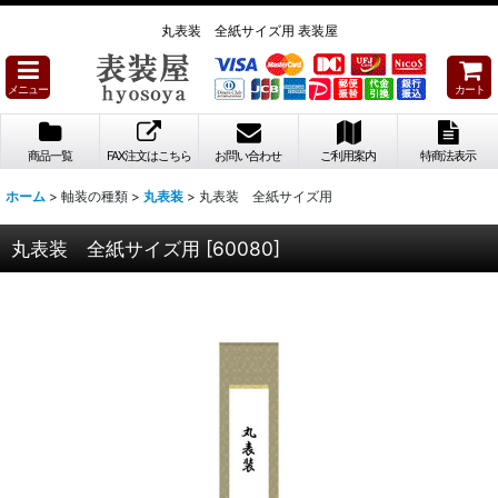
丸表装 全紙サイズ用 表装屋
メニュー
カート
商品一覧
FAX注文はこちら
お問い合わせ
ご利用案内
特商法表示
ホーム
>
軸装の種類
>
丸表装
>
丸表装 全紙サイズ用
丸表装 全紙サイズ用
[
60080
]